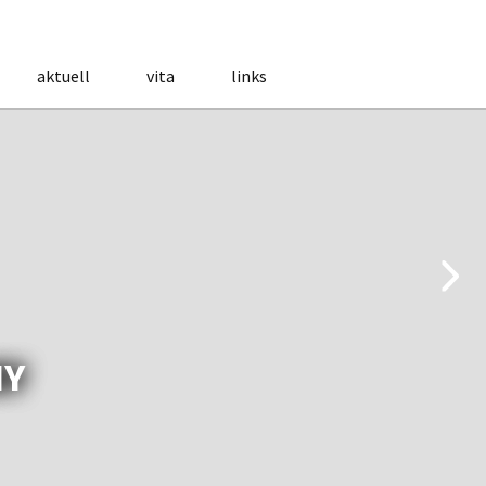
aktuell
vita
links
NY