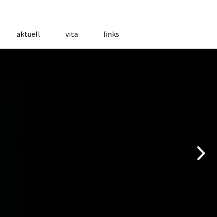
aktuell
vita
links