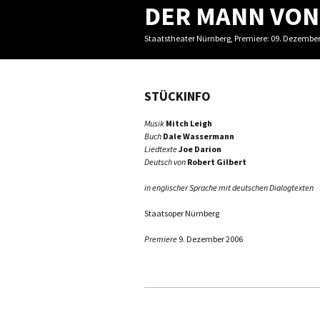
DER MANN VON
Staatstheater Nürnberg, Premiere: 09. Dezembe
STÜCKINFO
Musik
Mitch Leigh
Buch
Dale Wassermann
Liedtexte
Joe Darion
Deutsch von
Robert Gilbert
in englischer Sprache mit deutschen Dialogtexten
Staatsoper Nürnberg
Premiere
9. Dezember 2006