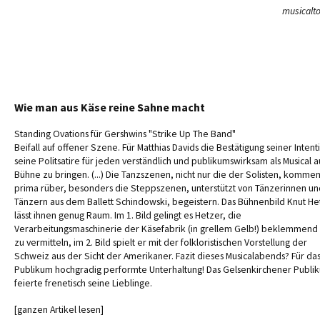
musicalto
Wie man aus Käse reine Sahne macht
Standing Ovations für Gershwins "Strike Up The Band"
Beifall auf offener Szene. Für Matthias Davids die Bestätigung seiner Intent
seine Politsatire für jeden verständlich und publikumswirksam als Musical a
Bühne zu bringen. (...) Die Tanzszenen, nicht nur die der Solisten, komme
prima rüber, besonders die Steppszenen, unterstützt von Tänzerinnen un
Tänzern aus dem Ballett Schindowski, begeistern. Das Bühnenbild Knut He
lässt ihnen genug Raum. Im 1. Bild gelingt es Hetzer, die
Verarbeitungsmaschinerie der Käsefabrik (in grellem Gelb!) beklemmend
zu vermitteln, im 2. Bild spielt er mit der folkloristischen Vorstellung der
Schweiz aus der Sicht der Amerikaner. Fazit dieses Musicalabends? Für da
Publikum hochgradig performte Unterhaltung! Das Gelsenkirchener Publi
feierte frenetisch seine Lieblinge.
[ganzen Artikel lesen]