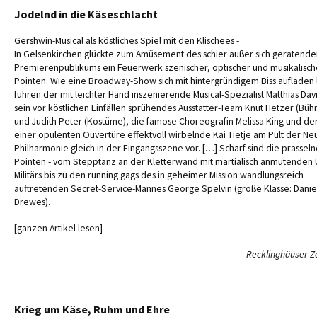
Jodelnd in die Käseschlacht
Gershwin-Musical als köstliches Spiel mit den Klischees -
In Gelsenkirchen glückte zum Amüsement des schier außer sich geratende
Premierenpublikums ein Feuerwerk szenischer, optischer und musikalisch
Pointen. Wie eine Broadway-Show sich mit hintergründigem Biss aufladen l
führen der mit leichter Hand inszenierende Musical-Spezialist Matthias Dav
sein vor köstlichen Einfällen sprühendes Ausstatter-Team Knut Hetzer (Büh
und Judith Peter (Kostüme), die famose Choreografin Melissa King und de
einer opulenten Ouvertüre effektvoll wirbelnde Kai Tietje am Pult der N
Philharmonie gleich in der Eingangsszene vor. […] Scharf sind die prassel
Pointen - vom Stepptanz an der Kletterwand mit martialisch anmutenden 
Militärs bis zu den running gags des in geheimer Mission wandlungsreich
auftretenden Secret-Service-Mannes George Spelvin (große Klasse: Danie
Drewes).
[ganzen Artikel lesen]
Recklinghäuser Z
Krieg um Käse, Ruhm und Ehre