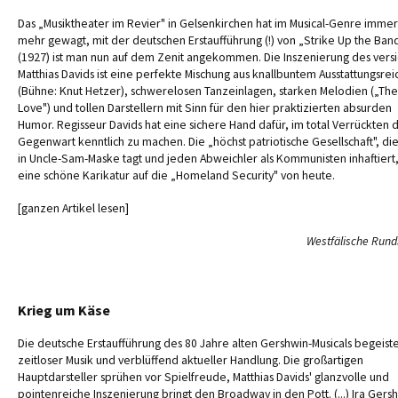
Das „Musiktheater im Revier" in Gelsenkirchen hat im Musical-Genre immer
mehr gewagt, mit der deutschen Erstaufführung (!) von „Strike Up the Ban
(1927) ist man nun auf dem Zenit angekommen. Die Inszenierung des vers
Matthias Davids ist eine perfekte Mischung aus knallbuntem Ausstattungsre
(Bühne: Knut Hetzer), schwerelosen Tanzeinlagen, starken Melodien („The
Love") und tollen Darstellern mit Sinn für den hier praktizierten absurden
Humor. Regisseur Davids hat eine sichere Hand dafür, im total Verrückten 
Gegenwart kenntlich zu machen. Die „höchst patriotische Gesellschaft", die
in Uncle-Sam-Maske tagt und jeden Abweichler als Kommunisten inhaftiert, 
eine schöne Karikatur auf die „Homeland Security" von heute.
[ganzen Artikel lesen]
Westfälische Run
Krieg um Käse
Die deutsche Erstaufführung des 80 Jahre alten Gershwin-Musicals begeiste
zeitloser Musik und verblüffend aktueller Handlung. Die großartigen
Hauptdarsteller sprühen vor Spielfreude, Matthias Davids' glanzvolle und
pointenreiche Inszenierung bringt den Broadway in den Pott. (...) Ira Gers