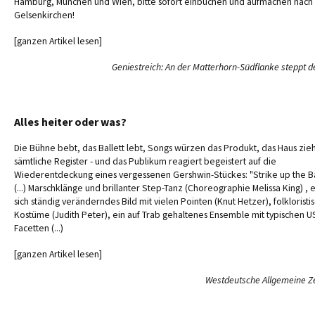
Hamburg, München und Wien, bitte sofort einbuchen und aufmachen nach
Gelsenkirchen!
[ganzen Artikel lesen]
Geniestreich: An der Matterhorn-Südflanke steppt d
Alles heiter oder was?
Die Bühne bebt, das Ballett lebt, Songs würzen das Produkt, das Haus zie
sämtliche Register - und das Publikum reagiert begeistert auf die
Wiederentdeckung eines vergessenen Gershwin-Stückes: "Strike up the B
(...) Marschklänge und brillanter Step-Tanz (Choreographie Melissa King) , e
sich ständig veränderndes Bild mit vielen Pointen (Knut Hetzer), folkloristi
Kostüme (Judith Peter), ein auf Trab gehaltenes Ensemble mit typischen U
Facetten (...)
[ganzen Artikel lesen]
Westdeutsche Allgemeine Z