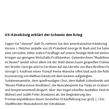
US-Käsekönig erklärt der Schweiz den Krieg
Sagen Sie "cheese!" statt Öl, nehmen Sie den amerikanischen Käsekönig
Horace J. Fletcher anstelle von US-Präsident George W. Bush und Sie hab
eine verrückte, bitter wahre Persiflage auf unsere heutige Welt mit sinnlo
Kriegen aus gierigem Wirtschafts-Profitdenken. Gelsenkirchens "Musikthea
im Revier" landet schon allein mit der Wahl dieses kaum gespielten Frühw
der Brüder George und Ira Gershwin auf das Libretto von Marx-Brothers-T
George S. Kaufman einen Trumpf. Keine Wünsche offen lässt auch die flott
Inszenierung von Matthias Davids mit dem bestens aufgelegten
Solistenensemble, dem spielfreudigen Chor, dem Ballett Schindowski un
"Neuen Philharmonie Westfalen", die Musicalexperte Kai Tietje im Graben 
und temperamentvoll dirigiert. Aber den Vogel schießen Ausstatter Knut H
(Bühne) und Judith Peter (Kostüme) ab. Die Begeisterung des
Premierenpublikums dieser Deutschen Erstaufführung war groß. (...) Ein
Stadttheater-Musicalabend der Extraklasse.