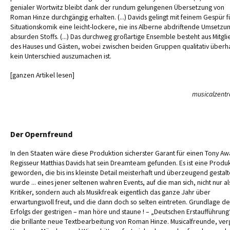
genialer Wortwitz bleibt dank der rundum gelungenen Übersetzung von
Roman Hinze durchgängig erhalten. (...) Davids gelingt mit feinem Gespür f
Situationskomik eine leicht-lockere, nie ins Alberne abdriftende Umsetzu
absurden Stoffs. (...) Das durchweg großartige Ensemble besteht aus Mitgl
des Hauses und Gästen, wobei zwischen beiden Gruppen qualitativ überh
kein Unterschied auszumachen ist.
[ganzen Artikel lesen]
musicalzentr
Der Opernfreund
In den Staaten wäre diese Produktion sicherster Garant für einen Tony Aw
Regisseur Matthias Davids hat sein Dreamteam gefunden. Es ist eine Produ
geworden, die bis ins kleinste Detail meisterhaft und überzeugend gestalt
wurde ... eines jener seltenen wahren Events, auf die man sich, nicht nur al
Kritiker, sondern auch als Musikfreak eigentlich das ganze Jahr über
erwartungsvoll freut, und die dann doch so selten eintreten. Grundlage de
Erfolgs der gestrigen – man höre und staune ! – „Deutschen Erstaufführung
die brillante neue Textbearbeitung von Roman Hinze. Musicalfreunde, ver